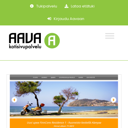
Ohita
Tukipalvelu
Lataa etätuki
navigaatio
Kirjaudu Aavaan