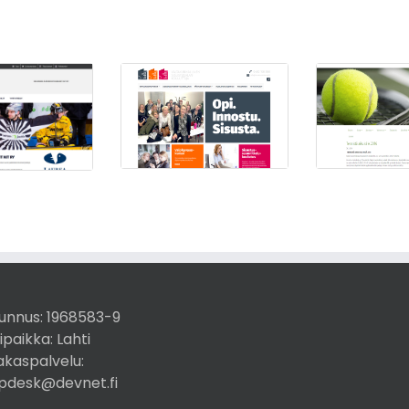
unnus:
1968583-9
ipaikka: Lahti
akaspalvelu:
pdesk@devnet.fi