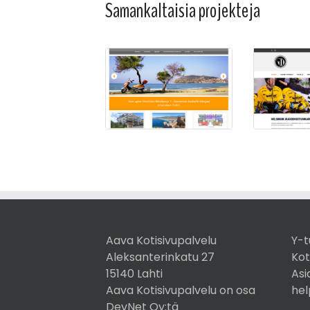
Samankaltaisia projekteja
Aava Kotisivupalvelu
Y-t
Aleksanterinkatu 27
Kot
15140 Lahti
Asi
Aava Kotisivupalvelu on osa
hel
DevNet Oy:tä