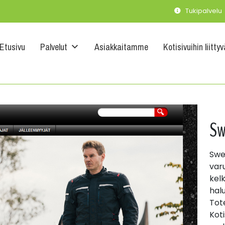
Tukipalvelu
Etusivu
Palvelut
Asiakkaitamme
Kotisivuihin liitty
Sw
Swe
var
kel
halu
Tot
Kot