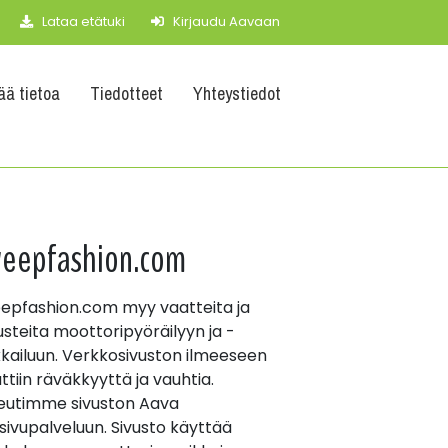
Lataa etätuki
Kirjaudu Aavaan
vää tietoa
Tiedotteet
Yhteystiedot
eepfashion.com
epfashion.com myy vaatteita ja
usteita moottoripyöräilyyn ja -
kkailuun. Verkkosivuston ilmeeseen
ttiin räväkkyyttä ja vauhtia.
eutimme sivuston Aava
isivupalveluun. Sivusto käyttää