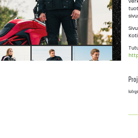
ver
tuo
sivu
Siv
Koti
Tut
htt
Proj
katego