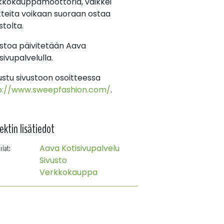
kkokauppamoottoria, vaikkei
tteita voikaan suoraan ostaa
stolta.
ustoa päivitetään Aava
sivupalvelulla.
ustu sivustoon osoitteessa
p://www.sweepfashion.com/
.
ektin lisätiedot
Aava Kotisivupalvelu
riat:
Sivusto
Verkkokauppa